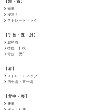
【頭・首】
頭痛
寝違え
ストレートネック
【手首・腕・肘】
腱鞘炎
捻挫・打撲
骨折・脱臼
【肩】
ストレートネック
四十肩・五十肩
【背中・腰】
腰痛
ぎっくり腰