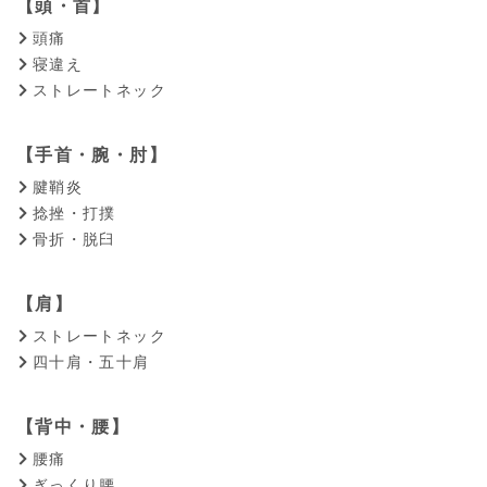
【頭・首】
頭痛
寝違え
ストレートネック
【手首・腕・肘】
腱鞘炎
捻挫・打撲
骨折・脱臼
【肩】
ストレートネック
四十肩・五十肩
【背中・腰】
腰痛
ぎっくり腰