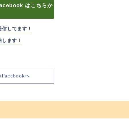
cebook はこちらか
！
発信してます！
信します！
acebookへ