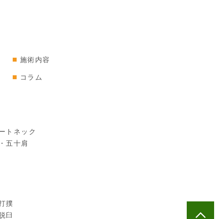
施術内容
コラム
ートネック
・五十肩
打撲
脱臼