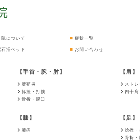
当院について
症状一覧
薬石浴ベッド
お問い合わせ
【手首・腕・肘】
【肩】
腱鞘炎
ストレ
捻挫・打撲
四十肩
骨折・脱臼
【膝】
【足】
膝痛
捻挫・
骨折・