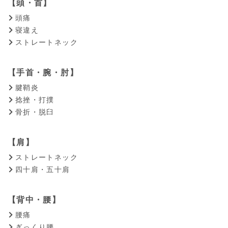
【頭・首】
頭痛
寝違え
ストレートネック
【手首・腕・肘】
腱鞘炎
捻挫・打撲
骨折・脱臼
【肩】
ストレートネック
四十肩・五十肩
【背中・腰】
腰痛
ぎっくり腰