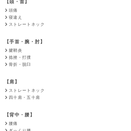
【頭・首】
頭痛
寝違え
ストレートネック
【手首・腕・肘】
腱鞘炎
捻挫・打撲
骨折・脱臼
【肩】
ストレートネック
四十肩・五十肩
【背中・腰】
腰痛
ぎっくり腰