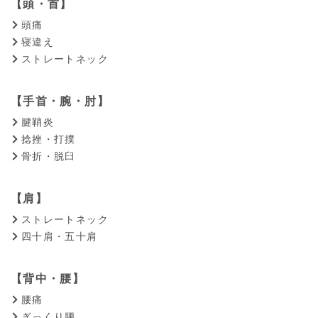
【頭・首】
頭痛
寝違え
ストレートネック
【手首・腕・肘】
腱鞘炎
捻挫・打撲
骨折・脱臼
【肩】
ストレートネック
四十肩・五十肩
【背中・腰】
腰痛
ぎっくり腰