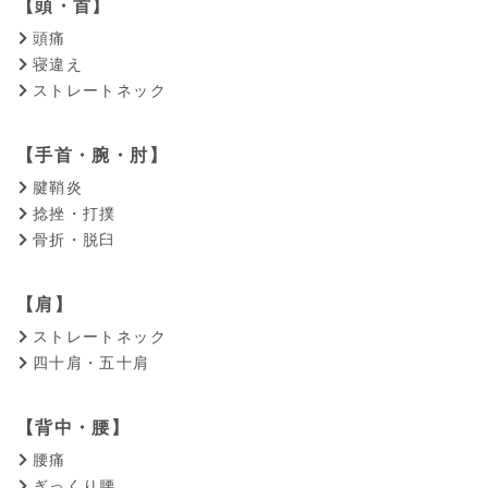
【頭・首】
頭痛
寝違え
ストレートネック
【手首・腕・肘】
腱鞘炎
捻挫・打撲
骨折・脱臼
【肩】
ストレートネック
四十肩・五十肩
【背中・腰】
腰痛
ぎっくり腰