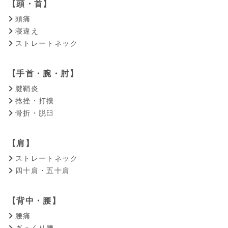
【頭・首】
頭痛
寝違え
ストレートネック
【手首・腕・肘】
腱鞘炎
捻挫・打撲
骨折・脱臼
【肩】
ストレートネック
四十肩・五十肩
【背中・腰】
腰痛
ぎっくり腰