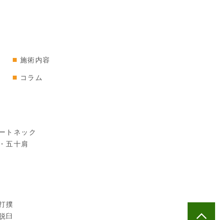
施術内容
コラム
ートネック
・五十肩
打撲
脱臼