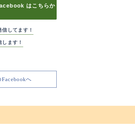
cebook はこちらか
！
発信してます！
信します！
acebookへ