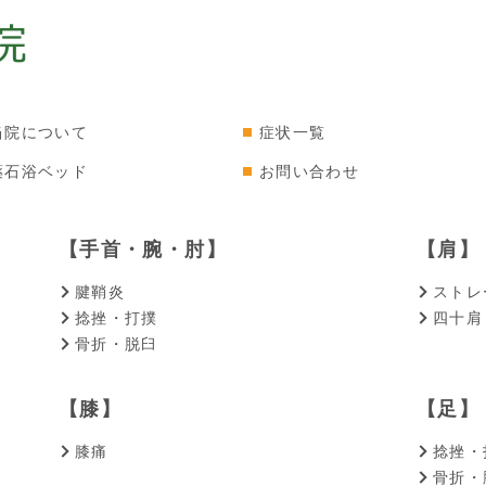
当院について
症状一覧
薬石浴ベッド
お問い合わせ
【手首・腕・肘】
【肩】
腱鞘炎
ストレ
捻挫・打撲
四十肩
骨折・脱臼
【膝】
【足】
膝痛
捻挫・
骨折・