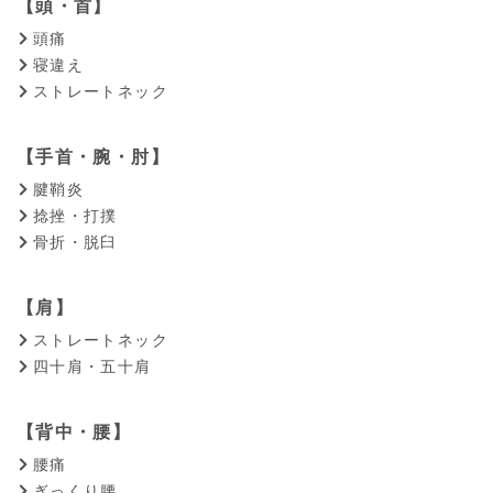
【頭・首】
頭痛
寝違え
ストレートネック
【手首・腕・肘】
腱鞘炎
捻挫・打撲
骨折・脱臼
【肩】
ストレートネック
四十肩・五十肩
【背中・腰】
腰痛
ぎっくり腰