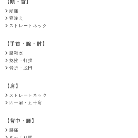
【頭・首】
頭痛
寝違え
ストレートネック
【手首・腕・肘】
腱鞘炎
捻挫・打撲
骨折・脱臼
【肩】
ストレートネック
四十肩・五十肩
【背中・腰】
腰痛
ぎっくり腰