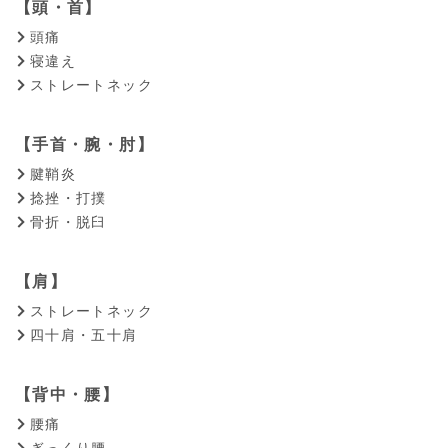
【頭・首】
頭痛
寝違え
ストレートネック
【手首・腕・肘】
腱鞘炎
捻挫・打撲
骨折・脱臼
【肩】
ストレートネック
四十肩・五十肩
【背中・腰】
腰痛
ぎっくり腰