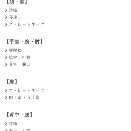
【頭・首】
頭痛
寝違え
ストレートネック
【手首・腕・肘】
腱鞘炎
捻挫・打撲
骨折・脱臼
【肩】
ストレートネック
四十肩・五十肩
【背中・腰】
腰痛
ぎっくり腰